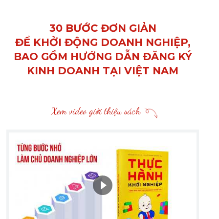
30 BƯỚC ĐƠN GIẢN
ĐỂ KHỞI ĐỘNG DOANH NGHIỆP,
BAO GỒM HƯỚNG DẪN ĐĂNG KÝ
KINH DOANH TẠI VIỆT NAM
Xem video giới thiệu sách