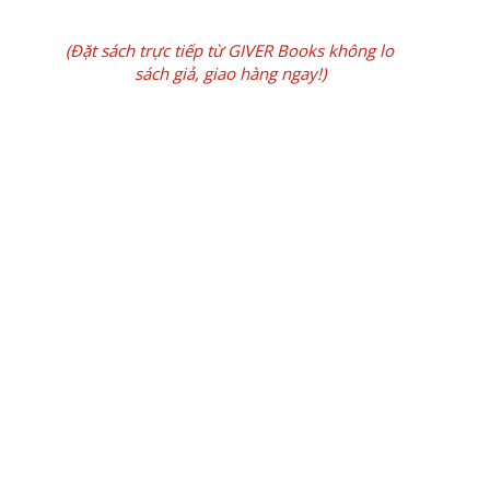
(Đặt sách trực tiếp từ GIVER Books không lo
sách giả, giao hàng ngay!)
CÔNG TY TNHH TRUYỀN THÔNG GIVER
Địa chỉ:
151 Bạch Đằng, Phường 2, Quận
Tân Bình, Thành phố Hồ Chí Minh
Website: www.giver.vn
Email: ​ceo@giver.vn
Hotline: +84387323360