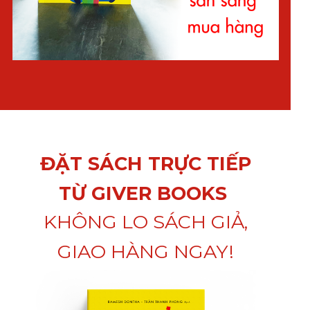
ĐẶT SÁCH TRỰC TIẾP
TỪ GIVER BOOKS
KHÔNG LO SÁCH GIẢ,
GIAO HÀNG NGAY!